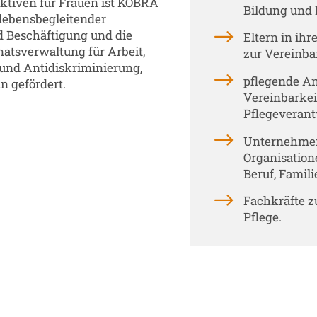
ktiven für Frauen ist KOBRA
Bildung und 
r lebensbegleitender
d Beschäftigung und die
Eltern in ihr
natsverwaltung für Arbeit,
zur Vereinba
lt und Antidiskriminierung,
pflegende Ang
n gefördert.
Vereinbarkei
Pflegeverant
Unternehmen
Organisation
Beruf, Famili
Fachkräfte z
Pflege.