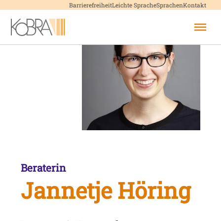
Menü überspringen
Barrierefreiheit
Leichte Sprache
Sprachen
Kontakt
Menü überspringen
Beraterin
Jannetje Höring