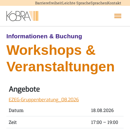
Menü überspringen
Barrierefreiheit
Leichte Sprache
Sprachen
Kontakt
Menü überspringen
/
Workshops & Veranstaltungen
Informationen & Buchung
Workshops &
Veranstaltungen
Angebote
A
n
EZEG-Gruppenberatung_08.2026
g
e
Datum
18.08.2026
b
o
Zeit
17:00 – 19:00
t