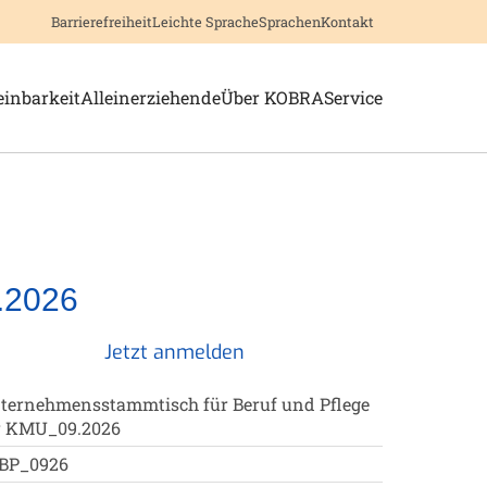
Barrierefreiheit
Leichte Sprache
Sprachen
Kontakt
 'Berufliche Orientierung'
ge Menü-Unterpunkte von 'Vereinbarkeit'
Zeige Menü-Unterpunkte von '
Zeige Menü-Unterpu
einbarkeit
Alleinerziehende
Über KOBRA
Service
.2026
Jetzt anmelden
ternehmensstammtisch für Beruf und Pflege
r KMU_09.2026
BP_0926