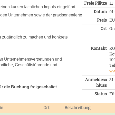
Freie Plätze
11
nen kurzen fachlichen Impuls eingeführt.
Datum
01
nden Unternehmen sowie der praxisorientierte
Preis
EU
Ort
On
en zugänglich zu machen und konkrete
Kontakt
KO
Ko
10
h an Unternehmensvertretungen und
Te
ortliche, Geschäftsführende und
ww
Anmeldesc
31
hluss
r die Buchung freigeschaltet.
Status
Fü
in
Ort
Beschreibung